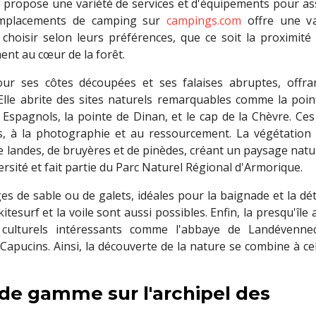
 propose une variété de services et d'équipements pour as
'emplacements de camping sur
campings.com
offre une va
choisir selon leurs préférences, que ce soit la proximité 
nt au cœur de la forêt.
ur ses côtes découpées et ses falaises abruptes, offra
Elle abrite des sites naturels remarquables comme la poin
 Espagnols, la pointe de Dinan, et le cap de la Chèvre. Ces
s, à la photographie et au ressourcement. La végétation 
 landes, de bruyères et de pinèdes, créant un paysage natu
versité et fait partie du Parc Naturel Régional d'Armorique.
s de sable ou de galets, idéales pour la baignade et la dé
itesurf et la voile sont aussi possibles. Enfin, la presqu'île 
s culturels intéressants comme l'abbaye de Landévennec
Capucins. Ainsi, la découverte de la nature se combine à ce
 de gamme sur l'archipel des