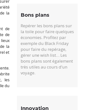
surer
riété
de la
Bons plans
Repérer les bons plans sur
nt de
la toile pour faire quelques
te de
économies. Profitez par
 lieux
exemple du Black Friday
de la
pour faire du repérage,
rel et
gérer une wish list… Les
bons plans sont également
très utiles au cours d’un
tente.
voyage.
abrite
, les
lle du
Innovation