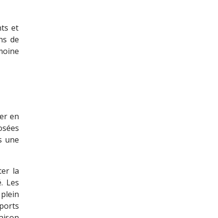
ts et
ns de
imoine
ser en
posées
s une
ter la
. Les
 plein
ports
aison