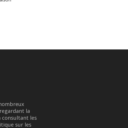
e nombreux
regardant la
n consultant les
itique sur les