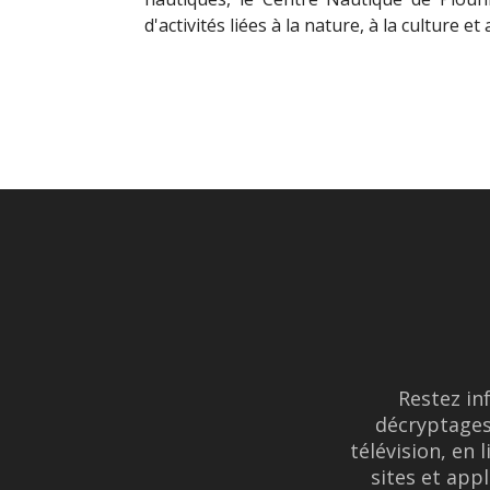
d'activités liées à la nature, à la culture et
Restez in
décryptages
télévision, en 
sites et appl