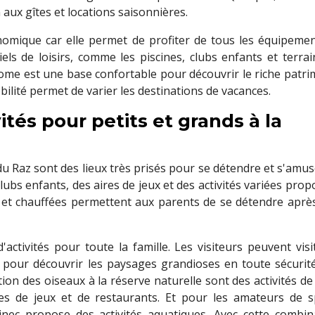
 aux gîtes et locations saisonnières.
omique car elle permet de profiter de tous les équipemen
els de loisirs, comme les piscines, clubs enfants et terrai
 home est une base confortable pour découvrir le riche patr
bilité permet de varier les destinations de vacances.
tés pour petits et grands à la
du Raz sont des lieux très prisés pour se détendre et s'amu
clubs enfants, des aires de jeux et des activités variées pro
es et chauffées permettent aux parents de se détendre aprè
activités pour toute la famille. Les visiteurs peuvent visi
e pour découvrir les paysages grandioses en toute sécurité
on des oiseaux à la réserve naturelle sont des activités de
ires de jeux et de restaurants. Et pour les amateurs de s
inec propose des activités aquatiques. Avec cette combin